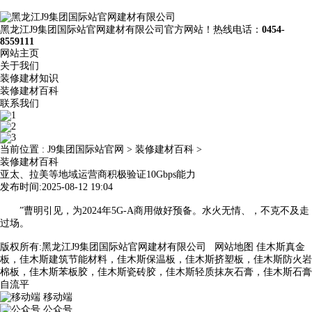
黑龙江J9集团国际站官网建材有限公司官方网站！热线电话：
0454-
8559111
网站主页
关于我们
装修建材知识
装修建材百科
联系我们
当前位置 :
J9集团国际站官网
>
装修建材百科
>
装修建材百科
亚太、拉美等地域运营商积极验证10Gbps能力
发布时间:2025-08-12 19:04
”曹明引见，为2024年5G-A商用做好预备。水火无情、，不克不及走
过场。
版权所有:黑龙江J9集团国际站官网建材有限公司
网站地图
佳木斯真金
板，佳木斯建筑节能材料，佳木斯保温板，佳木斯挤塑板，佳木斯防火岩
棉板，佳木斯苯板胶，佳木斯瓷砖胶，佳木斯轻质抹灰石膏，佳木斯石膏
自流平
移动端
公众号