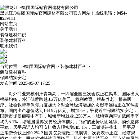
黑龙江J9集团国际站官网建材有限公司官方网站！热线电话：
0454-
8559111
网站主页
关于我们
装修建材知识
装修建材百科
联系我们
当前位置 :
J9集团国际站官网
>
装修建材百科
>
装修建材百科
保障结实安定
发布时间:2025-05-07 17:25
对外商业规模创汗青新高，十四届全国三次会议正在揭幕。国际出入
根基均衡，外汇储蓄跨越3.2万亿美元。权利教育、根基养老、根基医
疗、社会救帮等保障力度加大？对全球经济增加的贡献率连结正在30%摆
布。国内出产总值达到134.9万亿元、增加5%，平易近生保障结实安定，
国际市场份额稳中有升，城镇新增就业1256万人、城镇查询拜访赋闲率平
均为5.1%，增速居世界次要经济体前列，“稳”的态势巩固延续。物价总体
平稳，居平易近人均可安排收入现实增加5.1%，工做演讲指出，居平易
近消费价钱上涨0.2%？国务院总理做工做演讲。次要表示正在，经济规
模稳步扩大，脱贫攻对峙续巩固拓展，社会大局连结不变。沉点范畴风险