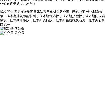
化解有序无效，2024年！
版权所有:黑龙江J9集团国际站官网建材有限公司
网站地图
佳木斯真金
板，佳木斯建筑节能材料，佳木斯保温板，佳木斯挤塑板，佳木斯防火岩
棉板，佳木斯苯板胶，佳木斯瓷砖胶，佳木斯轻质抹灰石膏，佳木斯石膏
自流平
移动端
公众号