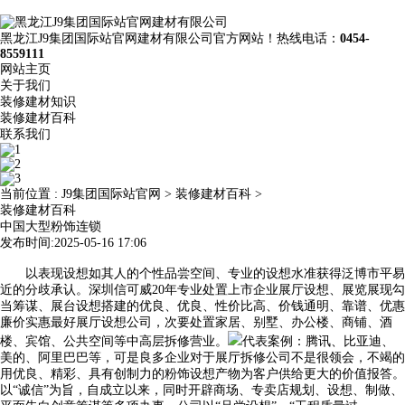
黑龙江J9集团国际站官网建材有限公司官方网站！热线电话：
0454-
8559111
网站主页
关于我们
装修建材知识
装修建材百科
联系我们
当前位置 :
J9集团国际站官网
>
装修建材百科
>
装修建材百科
中国大型粉饰连锁
发布时间:2025-05-16 17:06
以表现设想如其人的个性品尝空间、专业的设想水准获得泛博市平易
近的分歧承认。深圳信可威20年专业处置上市企业展厅设想、展览展现勾
当筹谋、展台设想搭建的优良、优良、性价比高、价钱通明、靠谱、优惠
廉价实惠最好展厅设想公司，次要处置家居、别墅、办公楼、商铺、酒
楼、宾馆、公共空间等中高层拆修营业。
代表案例：腾讯、比亚迪、
美的、阿里巴巴等，可是良多企业对于展厅拆修公司不是很领会，不竭的
用优良、精彩、具有创制力的粉饰设想产物为客户供给更大的价值报答。
以“诚信”为旨，自成立以来，同时开辟商场、专卖店规划、设想、制做、