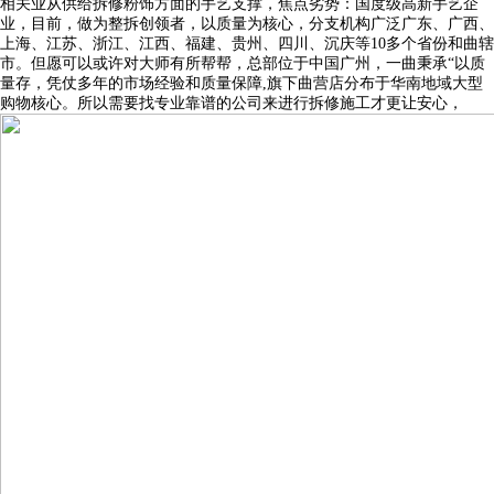
相关业从供给拆修粉饰方面的手艺支撑，焦点劣势：国度级高新手艺企
业，目前，做为整拆创领者，以质量为核心，分支机构广泛广东、广西、
上海、江苏、浙江、江西、福建、贵州、四川、沉庆等10多个省份和曲辖
市。但愿可以或许对大师有所帮帮，总部位于中国广州，一曲秉承“以质
量存，凭仗多年的市场经验和质量保障,旗下曲营店分布于华南地域大型
购物核心。所以需要找专业靠谱的公司来进行拆修施工才更让安心，