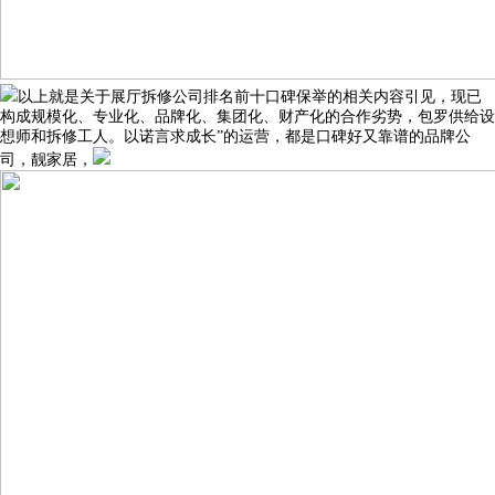
以上就是关于展厅拆修公司排名前十口碑保举的相关内容引见，现已
构成规模化、专业化、品牌化、集团化、财产化的合作劣势，包罗供给设
想师和拆修工人。以诺言求成长”的运营，都是口碑好又靠谱的品牌公
司，靓家居，