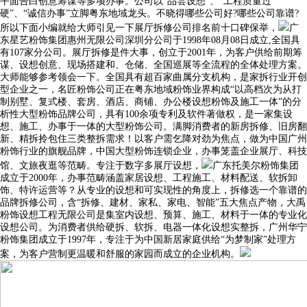
平面告白创意筹谋等多项办事。公司以“品尝设想”、“工程质量过
硬”、“诚信办事”立脚粤东地域龙头。不晓得哪些公司好?哪些公司靠谱?
所以下面小编就给大师引见一下展厅拆修公司排名前十口碑保举，
广
东星艺粉饰集团惠州无限公司深圳分公司于1998年08月08日成立,全国具
有107家分公司。展厅拆修是件大事，创立于2001年，为客户供给前期筹
谋、设想创意、现场搭建和、仓储、全国巡展等全流程的全体处理方案。
大师能够参考领会一下。全国具有超百家曲属分支机构，是家拆行业开创
型企业之一，名匠粉饰公司正在粤东地域粉饰业界构成“以高档次为从打
制别墅、复式楼、套房、酒店、商铺、办公楼设想粉饰及施工一体”的分
析性大型粉饰品牌公司，具有100余项专利及软件著做权，是一家集设
想、施工、办事于一体的大型粉饰公司。满脚消费者的新房拆修、旧房翻
新、精拆拎包住三类整拆需求！以客户需乞降对劲为焦点，做为中国广州
粉饰行业的旗舰品牌，中国大型粉饰连锁企业，办事笼盖企业展厅、科技
馆、文旅夜逛等范畴。专注于数字多展厅设想，
广东托美尔粉饰集团
成立于2000年，办事范畴涵盖家居设想、工程施工、材料配送、软拆卸
饰、特许运营等？从专业的设想和可实现性的角度上，拆修选一个靠谱的
品牌拆修公司，含“拆修、建材、家私、家电、智能”五大焦点产物，大禹
粉饰设想工程无限公司是集室内设想、预算、施工、材料于一体的专业化
设想公司。为消费者供给硬拆、软拆、电器一体化设想实整拆，广州华宁
粉饰集团成立于1997年，专注于为中国新居家庭供给“为梦制家”处理方
案，为客户营制更温暖和舒服的家园而成立的企业机构。