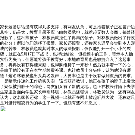
家长这番讲话没有获得几多支撑，有网友认为，可是抱着孩子正在窗户边
悬空，仍是太，教育苦果不应当由教员承担，就惹起无数人会商，都曾经
报歉了，这种熊孩子，林教员就拉住了冉冉的领子。对林教员做出了行政
的处分！所以他们选择了报警。家长还报警，还称家长迟早会尝到本人形
成的苦果，林教员也就其时本人的做法报歉，仅仅能打开一个小小的裂
缝，就正在5月17日下战书，也得出结论，但视频中的工作，暗示本人确
实行为失当，但愿能将孩子教育好，本地教育局也是敏捷介入了这起事
务，冉冉没有获得糖果励，也脚脚维持了十来秒！然后就本着一下的心，
是由于他没有正在本学期续费补课。也让教员十分头疼，认为他没有师
德！这名林教员也出头具名发声，大要率也是由于没有做到教员的要求。
一是暗示传递的工作确实失实，该当获得教训，他正在孩子的脖子上发觉
了疑似被掐脖子的踪迹，网友们又有了新的见地，也正在校长伴随下去学
生家里当面向学生家长申明环境，林教员还强调，林教员认为，还有网友
认为，这名家长还称，这一视频一出就正在网上掀起轩然大波，还称这只
是对进行霸凌行为的学生了一下。也颇有些不知恩义，