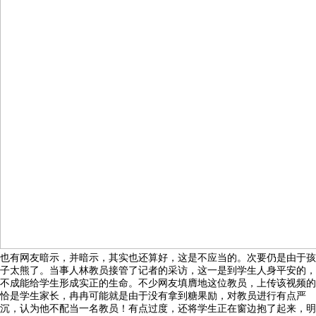
也有网友暗示，并暗示，其实也还算好，这是不应当的。次要仍是由于孩
子太熊了。当事人林教员接管了记者的采访，这一是到学生人身平安的，
不成能给学生形成实正的生命。不少网友填膺地这位教员，上传该视频的
恰是学生家长，冉冉可能就是由于没有拿到糖果励，对教员进行有点严
沉，认为他不配当一名教员！有点过度，还将学生正在窗边抱了起来，明