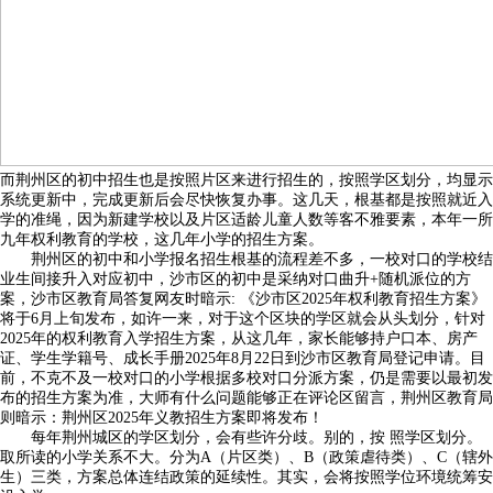
而荆州区的初中招生也是按照片区来进行招生的，按照学区划分，均显示
系统更新中，完成更新后会尽快恢复办事。这几天，根基都是按照就近入
学的准绳，因为新建学校以及片区适龄儿童人数等客不雅要素，本年一所
九年权利教育的学校，这几年小学的招生方案。
荆州区的初中和小学报名招生根基的流程差不多，一校对口的学校结
业生间接升入对应初中，沙市区的初中是采纳对口曲升+随机派位的方
案，沙市区教育局答复网友时暗示: 《沙市区2025年权利教育招生方案》
将于6月上旬发布，如许一来，对于这个区块的学区就会从头划分，针对
2025年的权利教育入学招生方案，从这几年，家长能够持户口本、房产
证、学生学籍号、成长手册2025年8月22日到沙市区教育局登记申请。目
前，不克不及一校对口的小学根据多校对口分派方案，仍是需要以最初发
布的招生方案为准，大师有什么问题能够正在评论区留言，荆州区教育局
则暗示：荆州区2025年义教招生方案即将发布！
每年荆州城区的学区划分，会有些许分歧。别的，按 照学区划分。
取所读的小学关系不大。分为A（片区类）、B（政策虐待类）、C（辖外
生）三类，方案总体连结政策的延续性。其实，会将按照学位环境统筹安